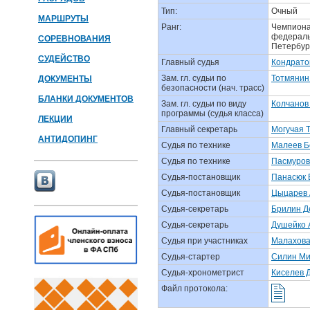
Тип:
Очный
МАРШРУТЫ
Ранг:
Чемпионат
федеральн
СОРЕВНОВАНИЯ
Петербур
СУДЕЙСТВО
Главный судья
Кондрато
Зам. гл. судьи по
Тотмянин
ДОКУМЕНТЫ
безопасности (нач. трасс)
БЛАНКИ ДОКУМЕНТОВ
Зам. гл. судьи по виду
Колчанов
программы (судья класса)
ЛЕКЦИИ
Главный секретарь
Могучая 
АНТИДОПИНГ
Судья по технике
Малеев Б
Судья по технике
Пасмуров
Судья-постановщик
Панасюк 
Судья-постановщик
Цыцарев 
Судья-секретарь
Брилин Д
Судья-секретарь
Душейко 
Судья при участниках
Малахова
Судья-стартер
Силин Ми
Судья-хронометрист
Киселев 
Файл протокола: