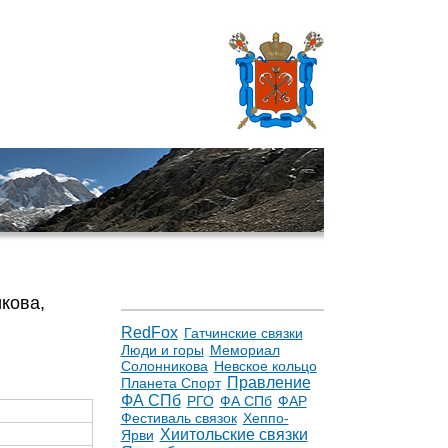
кова,
RedFox
Гатчинские связки
Люди и горы
Мемориал
Солонникова
Невское кольцо
Правление
Планета Спорт
ФА СПб
РГО
ФА СПб
ФАР
Фестиваль связок
Хеппо-
Хиитольские связки
Ярви