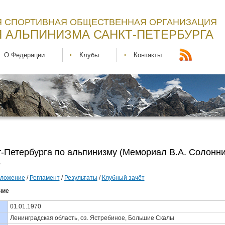
 СПОРТИВНАЯ ОБЩЕСТВЕННАЯ ОРГАНИЗАЦИЯ
 АЛЬПИНИЗМА САНКТ-ПЕТЕРБУРГА
О Федерации
Клубы
Контакты
-Петербурга по альпинизму (Мемориал В.А. Солонни
5
ложение
/
Регламент
/
Результаты
/
Клубный зачёт
ние
01.01.1970
Ленинградская область, оз. Ястребиное, Большие Скалы