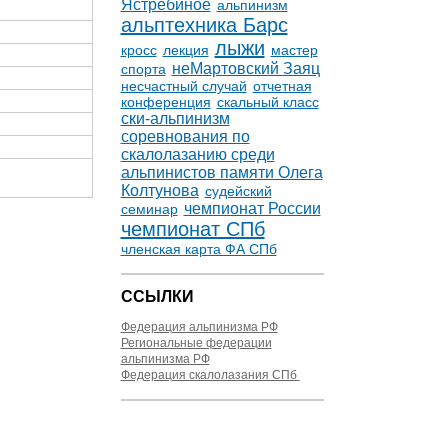
Ястребиное
альпинизм
альптехника Барс
лыжи
кросс
лекция
мастер
неМартовский Заяц
спорта
несчастный случай
отчетная
конференция
скальный класс
ски-альпинизм
соревнования по
скалолазанию среди
альпинистов памяти Олега
Колтунова
судейский
чемпионат России
семинар
чемпионат СПб
членская карта ФА СПб
ССЫЛКИ
Федерация альпинизма РФ
Региональные федерации
альпинизма РФ
Федерация скалолазания СПб