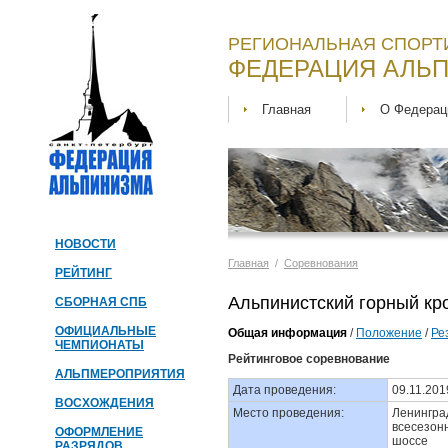
РЕГИОНАЛЬНАЯ СПОРТ
ФЕДЕРАЦИЯ АЛЬП
Главная
О Федерац
НОВОСТИ
Главная
/
Соревнования
РЕЙТИНГ
Альпинистский горный кро
СБОРНАЯ СПБ
ОФИЦИАЛЬНЫЕ
Общая информация
/
Положение
/
Ре
ЧЕМПИОНАТЫ
Рейтинговое соревнование
АЛЬПМЕРОПРИЯТИЯ
Дата проведения:
09.11.201
ВОСХОЖДЕНИЯ
Место проведения:
Ленинград
всесезонн
ОФОРМЛЕНИЕ
шоссе
РАЗРЯДОВ