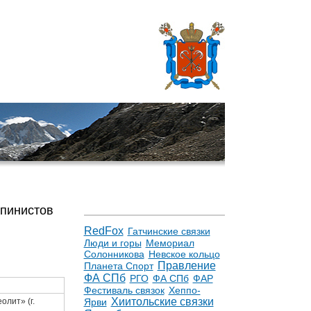
ьпинистов
RedFox
Гатчинские связки
Люди и горы
Мемориал
Солонникова
Невское кольцо
Правление
Планета Спорт
ФА СПб
РГО
ФА СПб
ФАР
Фестиваль связок
Хеппо-
Хиитольские связки
Ярви
олит» (г.