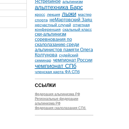
Ястребиное
альпинизм
альптехника Барс
лыжи
кросс
лекция
мастер
неМартовский Заяц
спорта
несчастный случай
отчетная
конференция
скальный класс
ски-альпинизм
соревнования по
скалолазанию среди
альпинистов памяти Олега
Колтунова
судейский
чемпионат России
семинар
чемпионат СПб
членская карта ФА СПб
ССЫЛКИ
Федерация альпинизма РФ
Региональные федерации
альпинизма РФ
Федерация скалолазания СПб