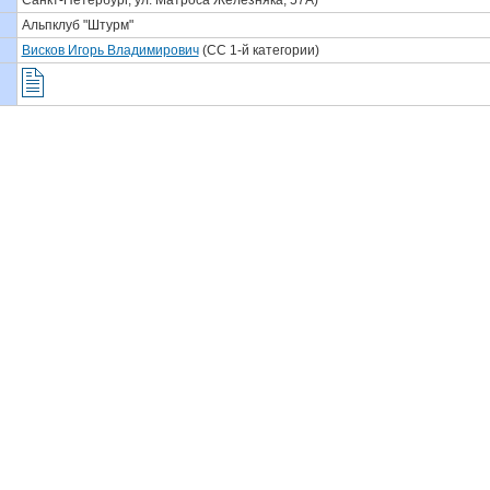
Санкт-Петербург, ул. Матроса Железняка, 57А)
Альпклуб "Штурм"
Висков Игорь Владимирович
(СС 1-й категории)