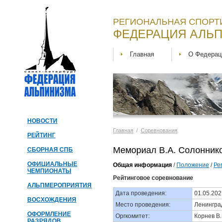
РЕГИОНАЛЬНАЯ СПОРТ
ФЕДЕРАЦИЯ АЛЬП
Главная
О Федерац
НОВОСТИ
Главная
/
Соревнования
РЕЙТИНГ
Мемориал В.А. Солонников
СБОРНАЯ СПБ
ОФИЦИАЛЬНЫЕ
Общая информация
/
Положение
/
Ре
ЧЕМПИОНАТЫ
Рейтинговое соревнование
АЛЬПМЕРОПРИЯТИЯ
Дата проведения:
01.05.202
ВОСХОЖДЕНИЯ
Место проведения:
Ленинград
ОФОРМЛЕНИЕ
Оргкомитет:
Корнев В.
РАЗРЯДОВ