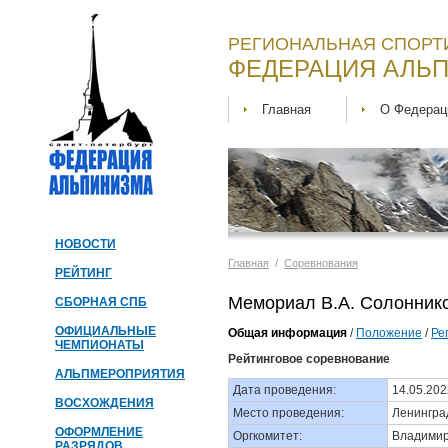
РЕГИОНАЛЬНАЯ СПОРТ
ФЕДЕРАЦИЯ АЛЬП
Главная
О Федерац
НОВОСТИ
Главная
/
Соревнования
РЕЙТИНГ
Мемориал В.А. Солонников
СБОРНАЯ СПБ
ОФИЦИАЛЬНЫЕ
Общая информация
/
Положение
/
Ре
ЧЕМПИОНАТЫ
Рейтинговое соревнование
АЛЬПМЕРОПРИЯТИЯ
Дата проведения:
14.05.202
ВОСХОЖДЕНИЯ
Место проведения:
Ленинград
ОФОРМЛЕНИЕ
Оргкомитет:
Владимир
РАЗРЯДОВ