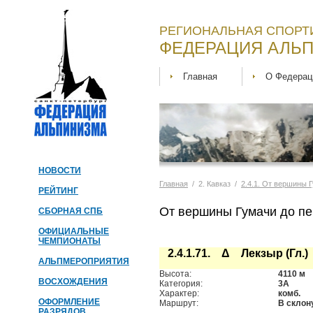
РЕГИОНАЛЬНАЯ СПОРТ
ФЕДЕРАЦИЯ АЛЬП
Главная
О Федерац
НОВОСТИ
Главная
/ 2. Кавказ /
2.4.1. От вершины 
РЕЙТИНГ
От вершины Гумачи до п
СБОРНАЯ СПБ
ОФИЦИАЛЬНЫЕ
ЧЕМПИОНАТЫ
2.4.1.71. Δ Лекзыр (Гл.)
АЛЬПМЕРОПРИЯТИЯ
Высота:
4110 м
ВОСХОЖДЕНИЯ
Категория:
3А
Характер:
комб.
ОФОРМЛЕНИЕ
Маршрут:
В склон
РАЗРЯДОВ