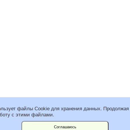
ользует файлы Cookie для хранения данных. Продолжая 
аботу с этими файлами.
 общественная организация “Федерация альпинизма Санкт-Петербурга”
спользованы фото Константина Воробьева.
им Несвит и Вадим Наборщиков.
Соглашаюсь