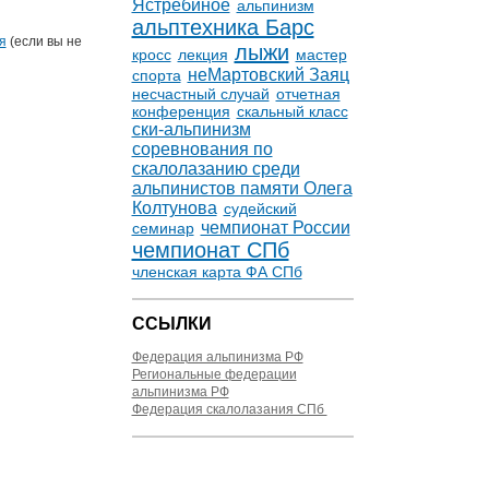
Ястребиное
альпинизм
альптехника Барс
я
(если вы не
лыжи
кросс
лекция
мастер
неМартовский Заяц
спорта
несчастный случай
отчетная
конференция
скальный класс
ски-альпинизм
соревнования по
скалолазанию среди
альпинистов памяти Олега
Колтунова
судейский
чемпионат России
семинар
чемпионат СПб
членская карта ФА СПб
ССЫЛКИ
Федерация альпинизма РФ
Региональные федерации
альпинизма РФ
Федерация скалолазания СПб