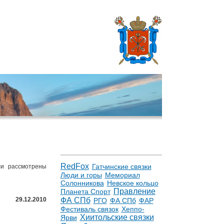
RedFox
Гатчинские связки
ли рассмотрены
Люди и горы
Мемориал
Солонникова
Невское кольцо
Правление
Планета Спорт
ФА СПб
29.12.2010
РГО
ФА СПб
ФАР
Фестиваль связок
Хеппо-
Хиитольские связки
Ярви