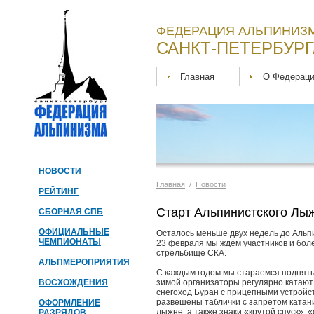
ФЕДЕРАЦИЯ АЛЬПИНИЗМ
САНКТ-ПЕТЕРБУРГ
Главная
О Федерац
НОВОСТИ
Главная
/
Новости
РЕЙТИНГ
Старт Альпинистского Лыж
СБОРНАЯ СПБ
ОФИЦИАЛЬНЫЕ
Осталось меньше двух недель до Аль
ЧЕМПИОНАТЫ
23 февраля мы ждём участников и боле
стрельбище СКА.
АЛЬПМЕРОПРИЯТИЯ
С каждым годом мы стараемся поднят
ВОСХОЖДЕНИЯ
зимой организаторы регулярно катают
снегоход Буран с прицепными устройств
развешены таблички с запретом катан
ОФОРМЛЕНИЕ
лыжне, а также знаки «крутой спуск»,
РАЗРЯДОВ