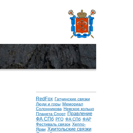
RedFox
Гатчинские связки
Люди и горы
Мемориал
Солонникова
Невское кольцо
Правление
Планета Спорт
ФА СПб
РГО
ФА СПб
ФАР
Фестиваль связок
Хеппо-
Хиитольские связки
Ярви