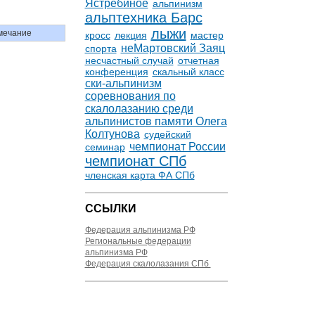
Ястребиное
альпинизм
альптехника Барс
лыжи
мечание
кросс
лекция
мастер
неМартовский Заяц
спорта
несчастный случай
отчетная
конференция
скальный класс
ски-альпинизм
соревнования по
скалолазанию среди
альпинистов памяти Олега
Колтунова
судейский
чемпионат России
семинар
чемпионат СПб
членская карта ФА СПб
ССЫЛКИ
Федерация альпинизма РФ
Региональные федерации
альпинизма РФ
Федерация скалолазания СПб