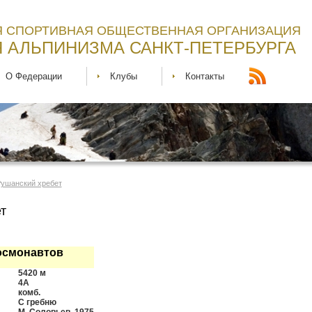
 СПОРТИВНАЯ ОБЩЕСТВЕННАЯ ОРГАНИЗАЦИЯ
 АЛЬПИНИЗМА САНКТ-ПЕТЕРБУРГА
О Федерации
Клубы
Контакты
 Рушанский хребет
т
осмонавтов
5420 м
4А
комб.
С гребню