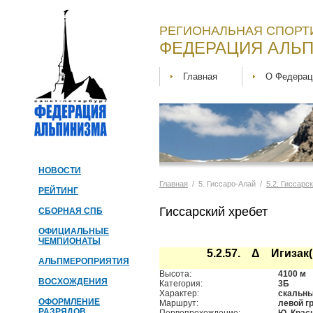
РЕГИОНАЛЬНАЯ СПОРТ
ФЕДЕРАЦИЯ АЛЬП
Главная
О Федерац
НОВОСТИ
Главная
/ 5. Гиссаро-Алай /
5.2. Гиссарс
РЕЙТИНГ
Гиссарский хребет
СБОРНАЯ СПБ
ОФИЦИАЛЬНЫЕ
ЧЕМПИОНАТЫ
5.2.57. Δ Игизак(
АЛЬПМЕРОПРИЯТИЯ
Высота:
4100 м
ВОСХОЖДЕНИЯ
Категория:
3Б
Характер:
скальн
ОФОРМЛЕНИЕ
Маршрут:
левой г
РАЗРЯДОВ