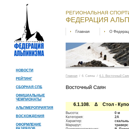
РЕГИОНАЛЬНАЯ СПОРТ
ФЕДЕРАЦИЯ АЛЬП
Главная
О Федерац
НОВОСТИ
Главная
/ 6. Саяны /
6.1. Восточный Сая
РЕЙТИНГ
Восточный Саян
СБОРНАЯ СПБ
ОФИЦИАЛЬНЫЕ
ЧЕМПИОНАТЫ
6.1.108. Δ Стол - Куп
АЛЬПМЕРОПРИЯТИЯ
Высота:
0 м
ВОСХОЖДЕНИЯ
Категория:
2А
Характер:
скальн
ОФОРМЛЕНИЕ
Маршрут:
траверс
РАЗРЯДОВ