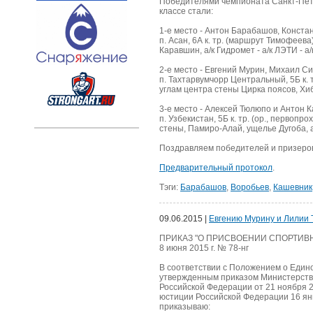
Победителями чемпионата Санкт-Пете
классе стали:
1-е место - Антон Барабашов, Конста
п. Асан, 6А к. тр. (маршрут Тимофеев
Каравшин, а/к Гидромет - а/к ЛЭТИ - а/
2-е место - Евгений Мурин, Михаил С
п. Тахтарвумчорр Центральный, 5Б к. 
углам центра стены Цирка поясов, Хиби
3-е место - Алексей Тюлюпо и Антон 
п. Узбекистан, 5Б к. тр. (ор., первоп
стены, Памиро-Алай, ущелье Дугоба, 
Поздравляем победителей и призеров
Предварительный протокол
.
Тэги:
Барабашов
,
Воробьев
,
Кашевник
09.06.2015 |
Евгению Мурину и Лилии 
ПРИКАЗ "О ПРИСВОЕНИИ СПОРТИВН
8 июня 2015 г. № 78-нг
В соответствии с Положением о Един
утвержденным приказом Министерства
Российской Федерации от 21 ноября 
юстиции Российской Федерации 16 янв
приказываю: