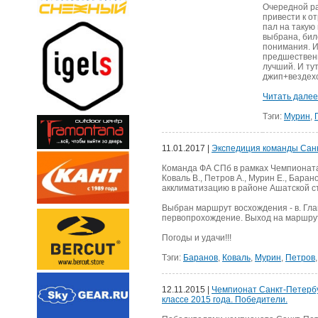
Очередной ра
привести к о
пал на такую
выбрана, бил
понимания. И
предшественн
лучший. И ту
джип+вездеход
Читать далее.
Тэги:
Мурин
,
11.01.2017 |
Экспедиция команды Сан
Команда ФА СПб в рамках Чемпионата 
Коваль В., Петров А., Мурин Е., Баран
акклиматизацию в районе Ашатской с
Выбран маршрут восхождения - в. Гла
первопрохождение. Выход на маршрут 
Погоды и удачи!!!
Тэги:
Баранов
,
Коваль
,
Мурин
,
Петров
12.11.2015 |
Чемпионат Санкт-Петербу
классе 2015 года. Победители.