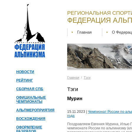
РЕГИОНАЛЬНАЯ СПОРТ
ФЕДЕРАЦИЯ АЛЬП
Главная
О Федерац
НОВОСТИ
Главная
/
Тэги
РЕЙТИНГ
Тэги
СБОРНАЯ СПБ
ОФИЦИАЛЬНЫЕ
Мурин
ЧЕМПИОНАТЫ
АЛЬПМЕРОПРИЯТИЯ
15.11.2023 |
Чемпионат России по альп
года
ВОСХОЖДЕНИЯ
Поздравляем Евгения Мурина, Илью П
ОФОРМЛЕНИЕ
чемпионате России по альпинизму (кла
РАЗРЯДОВ