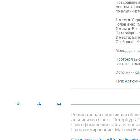
Поздравляем 
местом в выс
по альпинизм
1 место
: Сер
Головченко (
2 место
: Евг
Петербург) -
3 место:
Евге
Свободная К
Молодцы, пар
Протокол
выс
высотно-техн
Источник -
са
Тэги:
Артюхи
Региональная спортивная обще
альпинизма Санкт-Петербурга”
При оформлении сайта использ
Программирование: Максим Не
Создание сайта «Ай-Ти Дизайн