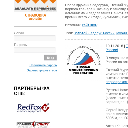
После вручения ледоруба, Евгений М
первого тренера и Татьяну Ивановну
альпинизма и ледолазания Санкт-Пете
премии всего 23 года", - улыбаясь, ска
Источник:
сайт ФАР
.
Логин
Тэги:
Золотой Ледоруб России
,
Мурин
Пароль
19.11.2018 |
Е
России!
В минувшие в
России по ал
Напомнить пароль
Евгений Мури
Зарегистрироваться
чемпионате Р
высотно-техн
первопрохож
ПАРТНЕРЫ ФА
Рустем Нагае
СПб:
е место в че
(класс - высо
вариант, по 
Сергей Кондр
по альпинизму
6995 м, по ЮЗ
Антон Кашевн