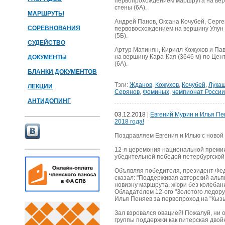
первопрохождением маршрута на вер
стены (6А).
МАРШРУТЫ
Андрей Панов, Оксана Кочубей, Серге
СОРЕВНОВАНИЯ
первовосхождением на вершину Улун 
(5Б).
СУДЕЙСТВО
Артур Матинян, Кирилл Кожухов и Па
на вершину Кара-Кая (3646 м) по Це
ДОКУМЕНТЫ
(6А).
БЛАНКИ ДОКУМЕНТОВ
Тэги:
Жданов
,
Кожухов
,
Кочубей
,
Лука
ЛЕКЦИИ
Серянов
,
Фоминых
,
чемпионат России
АНТИДОПИНГ
03.12.2018 |
Евгений Мурин и Илья Пе
2018 года!
Поздравляем Евгения и Илью с новой
12-я церемония национальной премии
убедительной победой петербургской
Объявляя победителя, президент Фе
сказал: "Поддерживая авторский альп
новизну маршрута, жюри без колебан
Обладателем 12-ого "Золотого ледору
Илья Пеняев за первопроход на "Кызы
Зал взровался овацией! Пожалуй, ни 
группы поддержки как питерская двойк