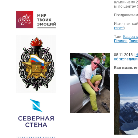
альпинизму 20
м, по центру 
Поздравляем!
Источник: сай
класс
)
Тэги:
Кашевн
Пеняев
,
Трик
08.11.2018 |
Н
об экспедици
Вся жизнь иг
.