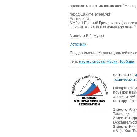
присвоить спортивное звание "Мастер
город Санкт-Петербург
Альпинизм
МУРИН Евгений Григорьевич (классич
ТОРБИНА Лилия Ивановна (скальный 
Министр В.Л. Мутко
Источник
Поздравляем!!! Желаем дальнейших сп
Тэги:
мастер спорта
,
Мурин
,
Торбина
04.11.2014 |
Ч
технический 
Поздравляем 
победой в вы
альпинизму! 
маршрут "сте
1 место
: Але
Тамсерку
2 место
: Сер
(Архангельска
3 место
: Вик
обл.) - Хан-Т