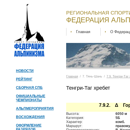
РЕГИОНАЛЬНАЯ СПОРТ
ФЕДЕРАЦИЯ АЛЬП
Главная
О Федерац
НОВОСТИ
Главная
/ 7. Тянь-Шань /
7.9. Тенгри-Таг
РЕЙТИНГ
Тенгри-Таг хребет
СБОРНАЯ СПБ
ОФИЦИАЛЬНЫЕ
ЧЕМПИОНАТЫ
7.9.2. Δ Го
АЛЬПМЕРОПРИЯТИЯ
Высота:
6050 м
ВОСХОЖДЕНИЯ
Категория:
5Б
Характер:
комб.
ОФОРМЛЕНИЕ
Маршрут:
правому 
РАЗРЯДОВ